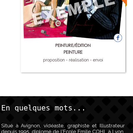
PEINTURE/ÉDITION
PEINTURE
proposition - réalisation - envoi
86
En quelques mots...
Situé à Avignon, vidéaste, graphiste et Illustrateur
depuis 1995, diplomé de l'Ecole Emile COHL à Lyon,