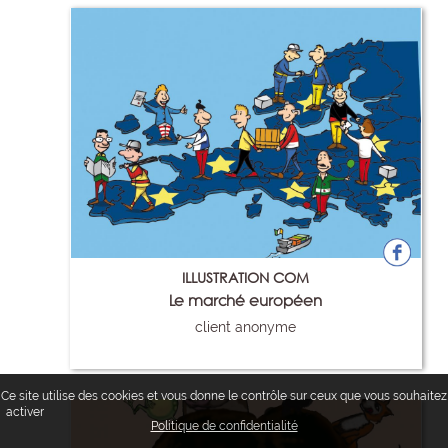
ILLUSTRATION COM
Le marché européen
client anonyme
37
Ce site utilise des cookies et vous donne le contrôle sur ceux que vous souhaitez
Tout accepter
Continuer sans accepter
Paramétrer mes choix
activer
Politique de confidentialité